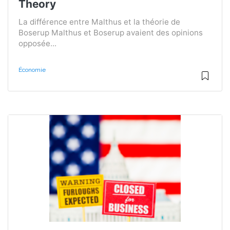
Theory
La différence entre Malthus et la théorie de
Boserup Malthus et Boserup avaient des opinions
opposée...
Économie