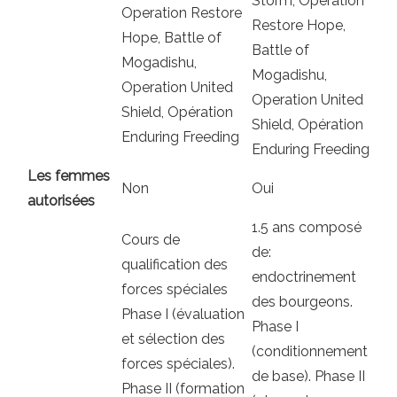
Storm, Operation
Operation Restore
Restore Hope,
Hope, Battle of
Battle of
Mogadishu,
Mogadishu,
Operation United
Operation United
Shield, Opération
Shield, Opération
Enduring Freeding
Enduring Freeding
Les femmes
Non
Oui
autorisées
1.5 ans composé
Cours de
de:
qualification des
endoctrinement
forces spéciales
des bourgeons.
Phase I (évaluation
Phase I
et sélection des
(conditionnement
forces spéciales).
de base). Phase II
Phase II (formation