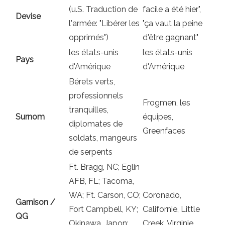
(u.S. Traduction de
facile a été hier",
Devise
l'armée: "Libérer les
"ça vaut la peine
opprimés")
d'être gagnant"
les états-unis
les états-unis
Pays
d'Amérique
d'Amérique
Bérets verts,
professionnels
Frogmen, les
tranquilles,
Surnom
équipes,
diplomates de
Greenfaces
soldats, mangeurs
de serpents
Ft. Bragg, NC; Eglin
AFB, FL; Tacoma,
WA; Ft. Carson, CO;
Coronado,
Garnison /
Fort Campbell, KY;
Californie, Little
QG
Okinawa, Japon;
Creek, Virginie