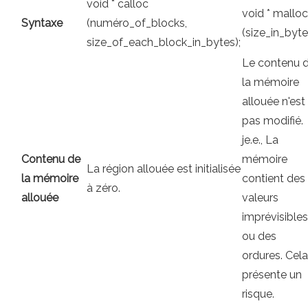
void * calloc
void * malloc
Syntaxe
(numéro_of_blocks,
(size_in_byte
size_of_each_block_in_bytes);
Le contenu 
la mémoire
allouée n'est
pas modifié.
je.e., La
Contenu de
mémoire
La région allouée est initialisée
la mémoire
contient des
à zéro.
allouée
valeurs
imprévisibles
ou des
ordures. Cela
présente un
risque.