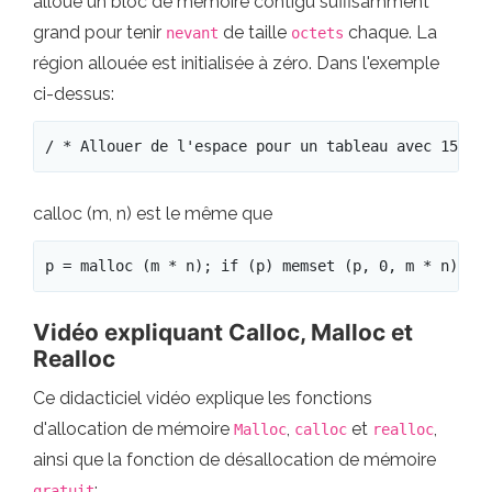
alloue un bloc de mémoire contigu suffisamment
grand pour tenir
de taille
chaque. La
nevant
octets
région allouée est initialisée à zéro. Dans l'exemple
ci-dessus:
/ * Allouer de l'espace pour un tableau avec 15 él
calloc (m, n) est le même que
p = malloc (m * n); if (p) memset (p, 0, m * n); 
Vidéo expliquant Calloc, Malloc et
Realloc
Ce didacticiel vidéo explique les fonctions
d'allocation de mémoire
,
et
,
Malloc
calloc
realloc
ainsi que la fonction de désallocation de mémoire
:
gratuit