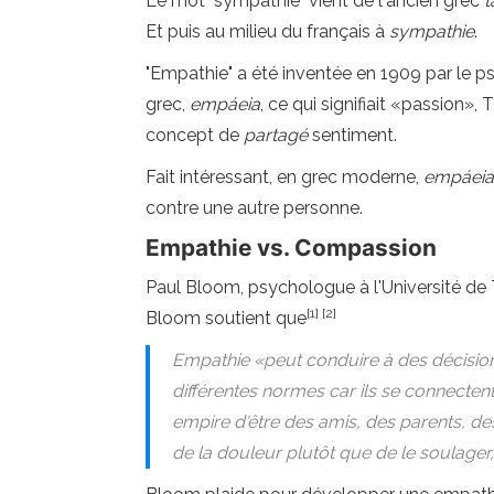
Le mot "sympathie" vient de l'ancien grec
t
Et puis au milieu du français à
sympathie
.
"Empathie" a été inventée en 1909 par le 
grec,
empáeia
, ce qui signifiait «passion»,
concept de
partagé
sentiment.
Fait intéressant, en grec moderne,
empáeia
contre une autre personne.
Empathie vs. Compassion
Paul Bloom, psychologue à l'Université de To
[1] [2]
Bloom soutient que
Empathie «peut conduire à des décisions 
différentes normes car ils se connecten
empire d'être des amis, des parents, d
de la douleur plutôt que de le soulager,