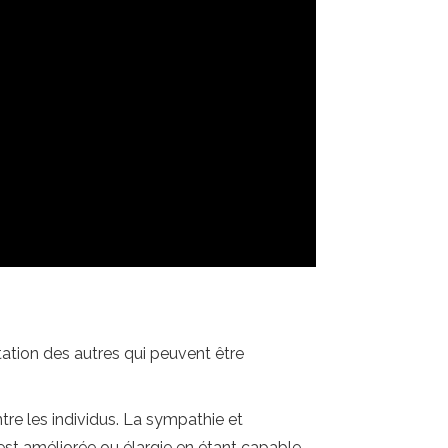
tion des autres qui peuvent être
e les individus. La sympathie et
est améliorée ou élargie en étant capable