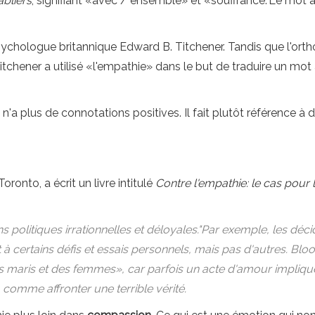
abliers
, signifiant «avec / ensemble» et «souffrance."Le mot a 
psychologue britannique Edward B. Titchener. Tandis que l'o
 Titchener a utilisé «l'empathie» dans le but de traduire un mot
n'a plus de connotations positives. Il fait plutôt référence à
ronto, a écrit un livre intitulé
Contre l'empathie: le cas pour
politiques irrationnelles et déloyales."Par exemple, les déci
t à certains défis et essais personnels, mais pas d'autres. 
es maris et des femmes», car parfois un acte d'amour impliq
 comme affronter une terrible vérité.