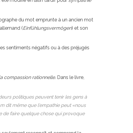
été modifié en latin tardif pour
sympathie
rthographe du mot emprunte à un ancien mot
 allemand (
Einfühlungsvermögen
) et son
 des sentiments négatifs ou à des préjugés
 la compassion rationnelle
. Dans le livre,
deurs politiques peuvent tenir les gens à
Bloom dit même que l'empathie peut «nous
ue de faire quelque chose qui provoque