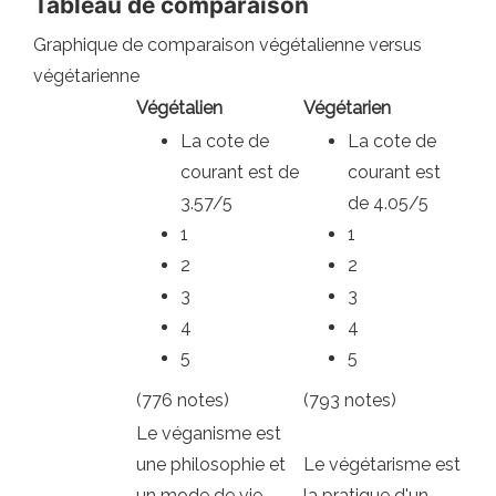
Tableau de comparaison
Graphique de comparaison végétalienne versus
végétarienne
Végétalien
Végétarien
La cote de
La cote de
courant est de
courant est
3.57/5
de 4.05/5
1
1
2
2
3
3
4
4
5
5
(776 notes)
(793 notes)
Le véganisme est
une philosophie et
Le végétarisme est
un mode de vie
la pratique d'un