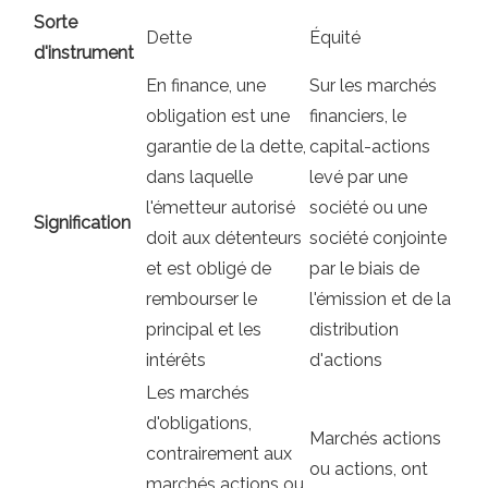
Sorte
Dette
Équité
d'instrument
En finance, une
Sur les marchés
obligation est une
financiers, le
garantie de la dette,
capital-actions
dans laquelle
levé par une
l'émetteur autorisé
société ou une
Signification
doit aux détenteurs
société conjointe
et est obligé de
par le biais de
rembourser le
l'émission et de la
principal et les
distribution
intérêts
d'actions
Les marchés
d'obligations,
Marchés actions
contrairement aux
ou actions, ont
marchés actions ou