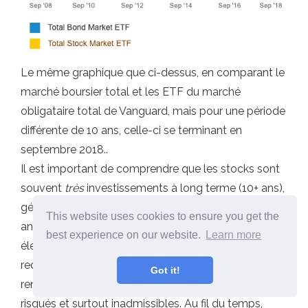
Le même graphique que ci-dessus, en comparant le
marché boursier total et les ETF du marché
obligataire total de Vanguard, mais pour une période
différente de 10 ans, celle-ci se terminant en
septembre 2018..
Il est important de comprendre que les stocks sont
souvent
très
investissements à long terme (10+ ans),
généralement à des fins de retraite. Au cours d'une
This website uses cookies to ensure you get the
année donnée, un stock peut avoir des sommets
best experience on our website.
Learn more
élevés et des bas profonds car sa valeur est
redéfinie à maintes reprises sur le marché, ce qui
Got it!
rend les achats et la vente fréquents extrêmement
risqués et surtout inadmissibles. Au fil du temps,