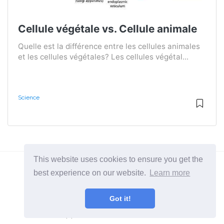
Cellule végétale vs. Cellule animale
Quelle est la différence entre les cellules animales
et les cellules végétales? Les cellules végétal...
Science
This website uses cookies to ensure you get the
best experience on our website.
Learn more
2026 ©
Diffexpert
Got it!
Toutes catégories
Apprenez la différence entre