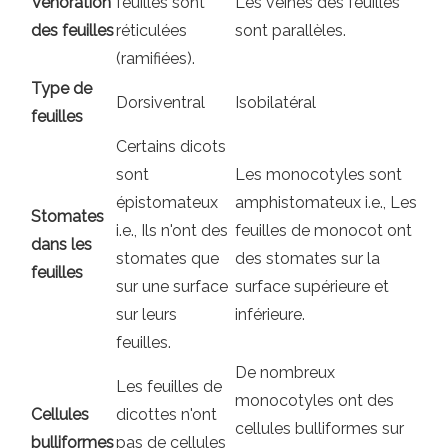
Venoration
feuilles sont
Les veines des feuilles
des feuilles
réticulées
sont parallèles.
(ramifiées).
Type de
Dorsiventral
Isobilatéral
feuilles
Certains dicots
sont
Les monocotyles sont
épistomateux
amphistomateux i.e., Les
Stomates
i.e., Ils n'ont des
feuilles de monocot ont
dans les
stomates que
des stomates sur la
feuilles
sur une surface
surface supérieure et
sur leurs
inférieure.
feuilles.
De nombreux
Les feuilles de
monocotyles ont des
Cellules
dicottes n'ont
cellules bulliformes sur
bulliformes
pas de cellules