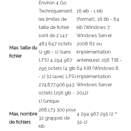
Environ 4 Go.
Techniquement,
16 eib - 1 kib
les limites de
(format);, 16 tib - 64
taille de fichier
kib (Windows 7,
sont de 2 147
Windows Server
483 647 octets
2008 R2 ou
Max. taille du
(2 gib - 1) (sans
implémentation
fichier
LFS) 4 294 967
antérieure), 256 TIB -
295 octets (4 gib
64 KIB (Windows 8,
- 1) [1] (avec LFS)
implémentation
274,877,906,943
Windows Server
octets (256 gib -
2012)
1) (unique
268,173 300 pour
Max. nombre
4 294 967 295 (2 ^
32 grappes de
de fichiers
32-1)
kib