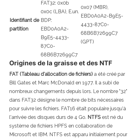
FAT32: 0x0b
0x07 (MBR),
0x0c (LBA), E.un.
EBD0A0A2-B9E5-
Identifiant de
BDP:
4433-87C0-
partition
EBD0A0A2-
68B6B72699C7
B9E5-4433-
(GPT)
87C0-
68B6B72699C7
Origines de la graisse et des NTF
FAT (Tableau d'allocation de fichiers)
a été créé par
Bill Gates et Marc McDonald en 1977. Il a subi de
nombreux changements depuis lors. Le nombre "32"
dans FAT32 désigne le nombre de bits nécessaires
pour suivre les fichiers. FAT16 était populaire jusqu'à
l'arrivée des disques durs de 4 Go.
NTFS
est né du
système de fichiers HPFS en collaboration de
Microsoft et IBM. NTFS est apparu initialement pour