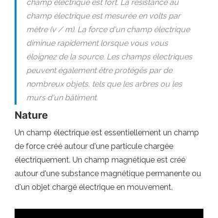
champ électrique est fort. La résistance au
champ électrique est mesurée en volts par
mètre (v / m). La force d'un champ électrique
diminue rapidement lorsque vous vous
éloignez de la source. Les champs électriques
peuvent également être protégés par de
nombreux objets, tels que les arbres ou les
murs d'un bâtiment.
Nature
Un champ électrique est essentiellement un champ
de force créé autour d'une particule chargée
électriquement. Un champ magnétique est créé
autour d'une substance magnétique permanente ou
d'un objet chargé électrique en mouvement.