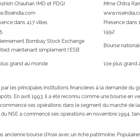
Ashish Chauhan (MD et PDG)
Mme Chitra Ramk
.Bseindia.com
www.nseindia.
sence dans 417 villes
Présence dans 1
5
1992
iennement Bombay Stock Exchange
Bourse national
ited; maintenant simplement l'ESB
plus grand au monde
10e plus grand
par les principales institutions financières à la demande du 
ôts. En avril 1993, il a été reconnu comme une bourse en vert
 a commencé ses opérations dans le segment du marché de la 
) du NSE a commencé ses opérations en novembre 1994, tand
 ancienne bourse d'Asie avec un riche patrimoine. Populairem