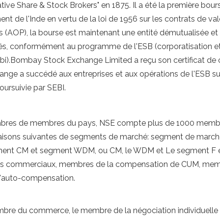
tive Share & Stock Brokers" en 1875. Il a été la première bou
de l'Inde en vertu de la loi de 1956 sur les contrats de val
 (AOP), la bourse est maintenant une entité démutualisée et 
étés, conformément au programme de l'ESB (corporatisation et 
i).Bombay Stock Exchange Limited a reçu son certificat de con
hange a succédé aux entreprises et aux opérations de l'ESB su
ursuivie par SEBI.
embres de membres du pays, NSE compte plus de 1000 mem
naisons suivantes de segments de marché: segment de marché
ent CM et segment WDM, ou CM, le WDM et Le segment F et O. I
res commerciaux, membres de la compensation de CUM, memb
'auto-compensation.
bre du commerce, le membre de la négociation individuelle /