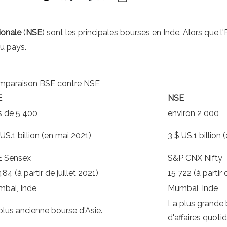
ionale
(
NSE
) sont les principales bourses en Inde. Alors que l'
du pays.
comparaison BSE contre NSE
E
NSE
s de 5 400
environ 2 000
 US.1 billion (en mai 2021)
3 $ US.1 billion
 Sensex
S&P CNX Nifty
84 (à partir de juillet 2021)
15 722 (à partir 
bai, Inde
Mumbai, Inde
La plus grande 
plus ancienne bourse d'Asie.
d'affaires quoti