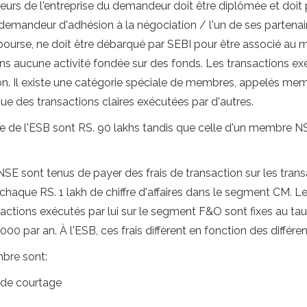
eurs de l'entreprise du demandeur doit être diplômée et doi
demandeur d'adhésion à la négociation / l'un de ses partenair
 bourse, ne doit être débarqué par SEBI pour être associé au 
ans aucune activité fondée sur des fonds. Les transactions ex
n. Il existe une catégorie spéciale de membres, appelés me
ue des transactions claires exécutées par d'autres.
re de l'ESB sont RS. 90 lakhs tandis que celle d'un membre NS
SE sont tenus de payer des frais de transaction sur les transa
 chaque RS. 1 lakh de chiffre d'affaires dans le segment CM. L
ctions exécutés par lui sur le segment F&O sont fixes au taux 
00 par an. À l'ESB, ces frais diffèrent en fonction des diffé
mbre sont:
 de courtage