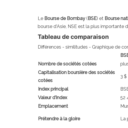
Le
Bourse de Bombay
(
BSE
) et
Bourse nat
bourse d'Asie, NSE est la plus importante 
Tableau de comparaison
Différences - similitudes - Graphique de 
BS
Nombre de sociétés cotées
plu
Capitalisation boursière des sociétés
3 $
cotées
Index principal
BSE
Valeur d'index
52 4
Emplacement
Mum
Prétendre à la gloire
La 