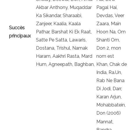
Akbar Anthony, Muqaddar
Pagal Hai,
Ka Sikandar, Sharaabi,
Devdas, Veer
Zanjeer, Kaalia, Kaala
Zaara, Main
Succès
Pathar, Barshat Ki Ek Raat,
Hoon Na, Om
principaux
Satte Pe Satta, Lawaris,
Shanti Om,
Dostana, Trishul, Namak
Don 2, mon
Haram, Aakhri Rasta, Mard
nom est
Hum, Agneepath, Baghban,
Khan, Chak de
India, Ra.Un,
Rab Ne Bana
Di Jodi, Darr,
Karan Arjun,
Mohabbatein,
Don (2006)
Mannat,
Bandra