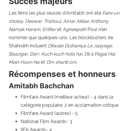
Succès majeurs
Les films les plus réussis d'Amitabh ont été
Faire un
sholay
,
Deewar
,
Trishoul
,
Amar Akbar Anthony
,
Namak Haram
,
Enfiler
et
Agneepath
Pour n'en
nommer que quelques-uns. Les blockbusters de
Shahrukh incluent
Dilwale Dulhaniya Le Jaayege
,
Baazigar
,
Darr
,
Kuch kuch hota hai
,
Dil à Pagal Hai
,
Main Hoon Na
et
Om shanti om
.
Récompenses et honneurs
Amitabh Bachchan
Filmfare Award (meilleur acteur) - 4 dans la
catégorie populaire, 2 en acclamation critique
Filmfare Award (autres) - 5
National Film Awards- 3
IIFA Awards- 4