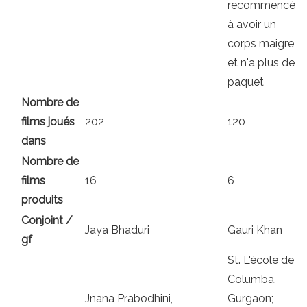
recommencé
à avoir un
corps maigre
et n'a plus de
paquet
Nombre de
films joués
202
120
dans
Nombre de
films
16
6
produits
Conjoint /
Jaya Bhaduri
Gauri Khan
gf
St. L'école de
Columba,
Jnana Prabodhini,
Gurgaon;