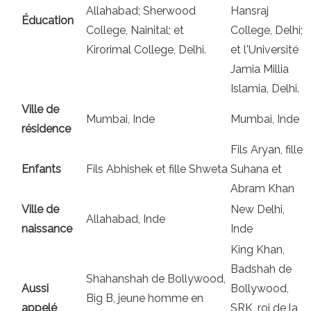
Allahabad; Sherwood
Hansraj
Éducation
College, Nainital; et
College, Delhi;
Kirorimal College, Delhi.
et l'Université
Jamia Millia
Islamia, Delhi.
Ville de
Mumbai, Inde
Mumbai, Inde
résidence
Fils Aryan, fille
Enfants
Fils Abhishek et fille Shweta
Suhana et
Abram Khan
Ville de
New Delhi,
Allahabad, Inde
naissance
Inde
King Khan,
Badshah de
Shahanshah de Bollywood,
Aussi
Bollywood,
Big B, jeune homme en
appelé
SRK, roi de la