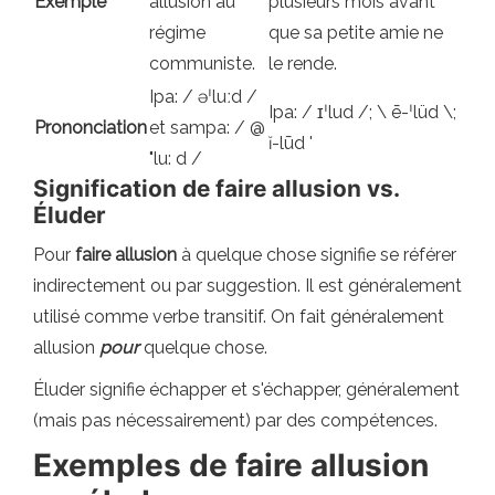
Exemple
allusion au
plusieurs mois avant
régime
que sa petite amie ne
communiste.
le rende.
Ipa: / əˈluːd /
Ipa: / ɪˈlud /; \ ē-ˈlüd \;
Prononciation
et sampa: / @
ĭ-lūd '
"lu: d /
Signification de faire allusion vs.
Éluder
Pour
faire allusion
à quelque chose signifie se référer
indirectement ou par suggestion. Il est généralement
utilisé comme verbe transitif. On fait généralement
allusion
pour
quelque chose.
Éluder signifie échapper et s'échapper, généralement
(mais pas nécessairement) par des compétences.
Exemples de faire allusion